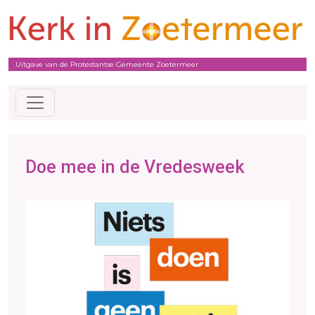
Uitgave van de Protestantse Gemeente Zoetermeer
Doe mee in de Vredesweek