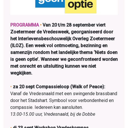
PROGRAMMA
•
Van 20 t/m 28 september viert
Zoetermeer de Vredesweek, georganiseerd door
het Interlevensbeschouwelijk Overleg Zoetermeer
(ILOZ). Een week vol ontmoeting, bezinning en
samenzijn rondom het landelijke thema ‘Niets doen
is geen optie’. Wanneer we geconfronteerd worden
met onrecht en uitsluiting kunnen we niet
wegkijken.
•
za 20 sept Compassieloop (Walk of Peace):
Vanaf de Vredesnaald met een swingende brass­band
door het Stadshart. Symbool voor verbondenheid en
compassie. Iedereen kan aansluiten.
13.00-15.00 uur, Vredesnaald, bij de Dobbe
•
di 23 sept Workshop Vredeskompas