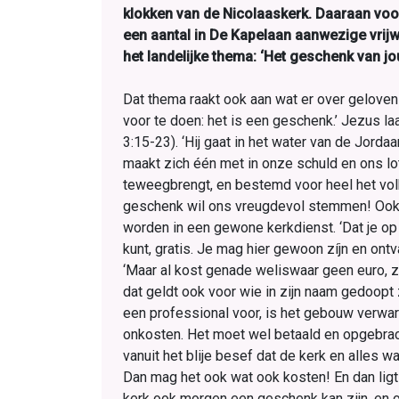
klokken van de Nicolaaskerk. Daaraan voo
een aantal in De Kapelaan aanwezige vrij
het landelijke thema: ‘Het geschenk van jo
Dat thema raakt ook aan wat er over geloven 
voor te doen: het is een geschenk.’ Jezus la
3:15-23). ‘Hij gaat in het water van de Jordaa
maakt zich één met in onze schuld en ons lo
teweegbrengt, en bestemd voor heel het volk
geschenk wil ons vreugdevol stemmen! Ook r
worden in een gewone kerkdienst. ‘Dat je o
kunt, gratis. Je mag hier gewoon zíjn en ontv
‘Maar al kost genade weliswaar geen euro, z
dat geldt ook voor wie in zijn naam gedoopt
een professional voor, is het gebouw verwarm
onkosten. Het moet wel betaald en opgebrac
vanuit het blije besef dat de kerk en alles 
Dan mag het ook wat ook kosten! En dan ligt 
kerk ook morgen een geschenk kan zijn, en o