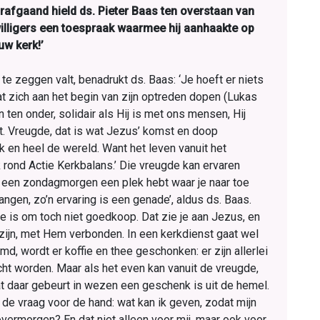
rafgaand hield ds. Pieter Baas ten overstaan van
willigers een toespraak waarmee hij aanhaakte op
uw kerk!’
te zeggen valt, benadrukt ds. Baas: ‘Je hoeft er niets
at zich aan het begin van zijn optreden dopen (Lukas
n ten onder, solidair als Hij is met ons mensen, Hij
t. Vreugde, dat is wat Jezus’ komst en doop
 en heel de wereld. Want het leven vanuit het
ond Actie Kerkbalans.’ Die vreugde kan ervaren
p een zondagmorgen een plek hebt waar je naar toe
angen, zo’n ervaring is een genade’, aldus ds. Baas.
e is om toch niet goedkoop. Dat zie je aan Jezus, en
 zijn, met Hem verbonden. In een kerkdienst gaat wel
d, wordt er koffie en thee geschonken: er zijn allerlei
ht worden. Maar als het even kan vanuit de vreugde,
wat daar gebeurt in wezen een geschenk is uit de hemel.
de vraag voor de hand: wat kan ik geven, zodat mijn
vermorgen? En dat niet alleen voor mij, maar ook voor